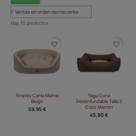
Hay 15 productos.
favorite_border
favorite_border
Vista rápida
Vista rápida


Amiplay Cama Malmo
Yagu Cuna
Beige
Desenfundable Talla 2
Color Marrón
59,95 €
45,90 €