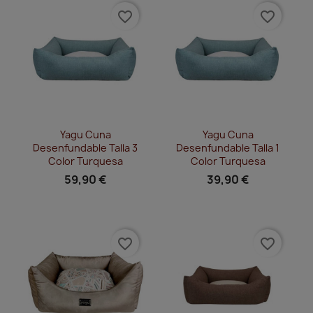
favorite_border
favorite_border
Vista rápida
Vista rápida


Yagu Cuna
Yagu Cuna
Desenfundable Talla 3
Desenfundable Talla 1
Color Turquesa
Color Turquesa
59,90 €
39,90 €
favorite_border
favorite_border