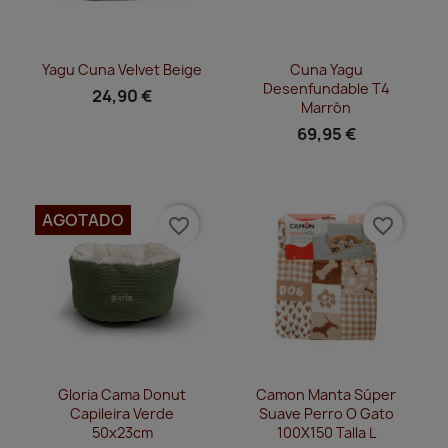
Vista rápida
Vista rápida


Yagu Cuna Velvet Beige
Cuna Yagu
Desenfundable T4
24,90 €
Marrón
69,95 €
AGOTADO
favorite_border
favorite_border
Vista rápida
Vista rápida


Gloria Cama Donut
Camon Manta Súper
Capileira Verde
Suave Perro O Gato
50x23cm
100X150 Talla L