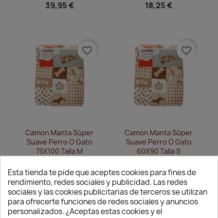
39,95 €
18,25 €
favorite_border
favorite_border
Vista rápida
Vista rápida


Camon Manta Súper
Camon Manta Súper
Suave Perro O Gato
Suave Perro O Gato
75X100 Talla M
60X90 Talla S
9,95 €
7,95 €
Esta tienda te pide que aceptes cookies para fines de
rendimiento, redes sociales y publicidad. Las redes
sociales y las cookies publicitarias de terceros se utilizan
para ofrecerte funciones de redes sociales y anuncios
-25%
favorite_border
favorite_border
personalizados. ¿Aceptas estas cookies y el