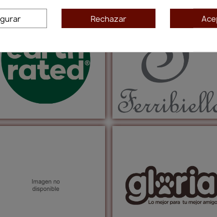
igurar
Rechazar
Ace