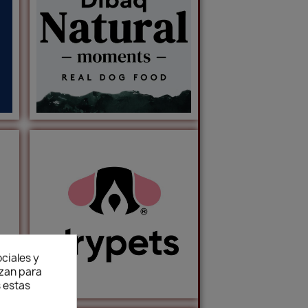
ciales y
izan para
 estas