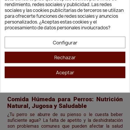
rendimiento, redes sociales y publicidad. Las redes
sociales y las cookies publicitarias de terceros se utilizan
para ofrecerte funciones de redes sociales y anuncios
personalizados. ¿Aceptas estas cookies y el
procesamiento de datos personales involucrados?
Vista rápida
Vista rápida


Configurar
Life Natural Filetes De
Dibaq Sense Grain Free
Atún Con Salmón 90gr
Bacalao A La
Portuguesa 380gr
1,95 €
Rechazar
3,49 €
Aceptar
1
2
3
…
5
Comida Húmeda para Perros: Nutrición
Natural, Jugosa y Saludable
¿Tu perro se aburre de su pienso o le cuesta beber
suficiente agua? La falta de apetito y la deshidratación
son problemas comunes que pueden afectar la salud