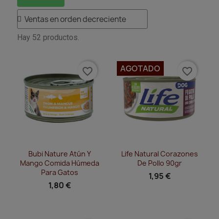
Hay 52 productos.
AGOTADO
favorite_border
favorite_border
Vista rápida
Vista rápida


Bubi Nature Atún Y
Life Natural Corazones
Mango Comida Húmeda
De Pollo 90gr
Para Gatos
1,95 €
1,80 €