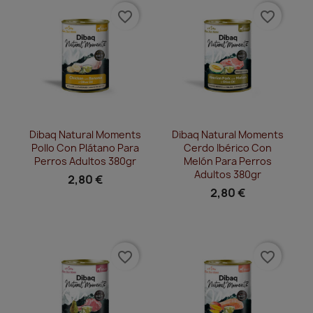
favorite_border
favorite_border
Vista rápida
Vista rápida


Dibaq Natural Moments
Dibaq Natural Moments
Pollo Con Plátano Para
Cerdo Ibérico Con
Perros Adultos 380gr
Melón Para Perros
Adultos 380gr
2,80 €
2,80 €
favorite_border
favorite_border