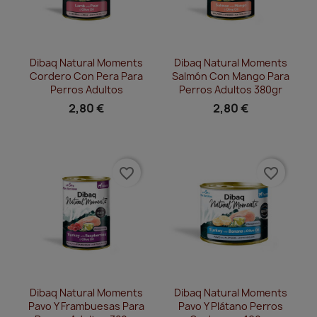
Vista rápida
Vista rápida


Dibaq Natural Moments
Dibaq Natural Moments
Cordero Con Pera Para
Salmón Con Mango Para
Perros Adultos
Perros Adultos 380gr
2,80 €
2,80 €
favorite_border
favorite_border
Vista rápida
Vista rápida


Dibaq Natural Moments
Dibaq Natural Moments
Pavo Y Frambuesas Para
Pavo Y Plátano Perros