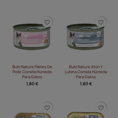
favorite_border
favorite_border
Vista rápida
Vista rápida


Bubi Nature Filetes De
Bubi Nature Atún Y
Pollo Comida Húmeda
Lubina Comida Húmeda
Para Gatos
Para Gatos
1,80 €
1,80 €
favorite_border
favorite_border