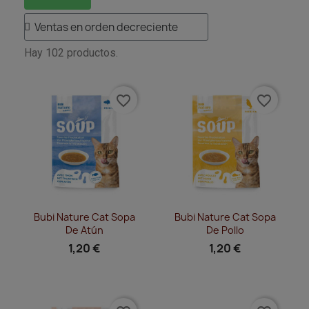
Hay 102 productos.
favorite_border
favorite_border
Vista rápida
Vista rápida


Bubi Nature Cat Sopa
Bubi Nature Cat Sopa
De Atún
De Pollo
1,20 €
1,20 €