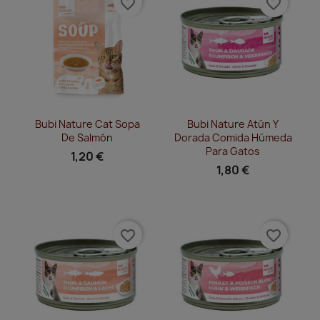
favorite_border
favorite_border
Vista rápida
Vista rápida


Bubi Nature Cat Sopa
Bubi Nature Atún Y
De Salmón
Dorada Comida Húmeda
Para Gatos
1,20 €
1,80 €
favorite_border
favorite_border