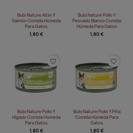
Vista rápida
Vista rápida


Bubi Nature Atún Y
Bubi Nature Pollo Y
Salmón Comida Húmeda
Pescado Blanco Comida
Para Gatos
Húmeda Para Gatos
1,80 €
1,80 €
favorite_border
favorite_border
Vista rápida
Vista rápida


Bubi Nature Pollo Y
Bubi Nature Pollo Y Piña
Hígado Comida Húmeda
Comida Húmeda Para
Para Gatos
Gatos
1,80 €
1,80 €