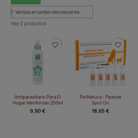
Hay 2 productos.
favorite_border
favorite_border
Vista rápida
Vista rápida


Antiparasitario Para El
PetNatura - Pipetas
Hogar Menforsan 250ml
Spot On
9,90 €
18,65 €