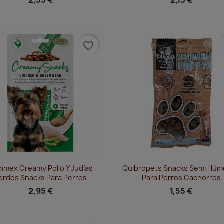
favorite_border
f
Vista rápida
Vista rápida


imex Creamy Pollo Y Judías
Quibropets Snacks Semi Hú
erdes Snacks Para Perros
Para Perros Cachorros
2,95 €
1,55 €