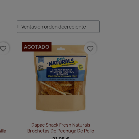
AGOTADO
avorite_border
favorite_border
Vista rápida

a
Dapac Snack Fresh Naturals
lla
Brochetas De Pechuga De Pollo
21,95 €