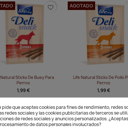
TADO
AGOTADO
favorite_border
f
Vista rápida
Vista rápida


e Natural Sticks De Buey Para
Life Natural Sticks De Pollo 
Perros
Perros
1,99 €
1,99 €
e pide que aceptes cookies para fines de rendimiento, redes so
as redes sociales y las cookies publicitarias de terceros se util
favorite_border
f
nciones de redes sociales y anuncios personalizados. ¿Aceptas
 procesamiento de datos personales involucrados?