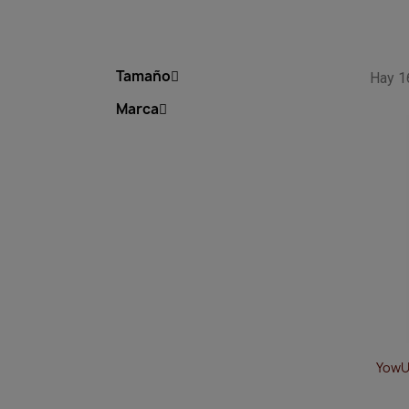
Tamaño
Hay 1
Marca
YowUp