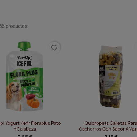
66 productos.
favorite_border
f
Vista rápida
Vista rápida


! Yogurt Kefir Floraplus Pato
Quibropets Galletas Par
Y Calabaza
Cachorros Con Sabor A Vaini
2,55 €
2,15 €