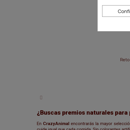
Conf
Reto
¿Buscas premios naturales para p
En
CrazyAnimal
encontrarás la mayor selecció
cuide igual que cada comida. Sin colorantes artif