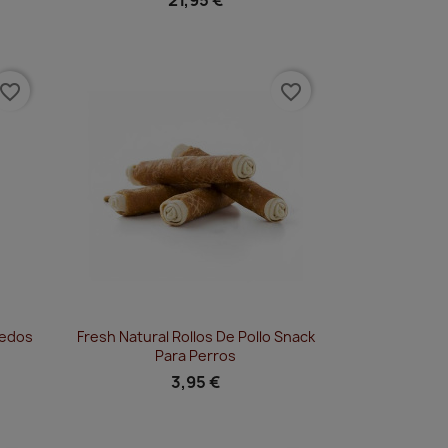
avorite_border
favorite_border
Vista rápida

medos
Fresh Natural Rollos De Pollo Snack
Para Perros
3,95 €