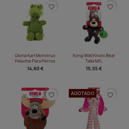
favorite_border
favorite_border
Vista rápida
Vista rápida


Gloria Karl Monstruo
Kong Wild Knots Bear
Peluche Para Perros
Talla M/L
14,60 €
15,55 €
AGOTADO
favorite_border
favorite_border