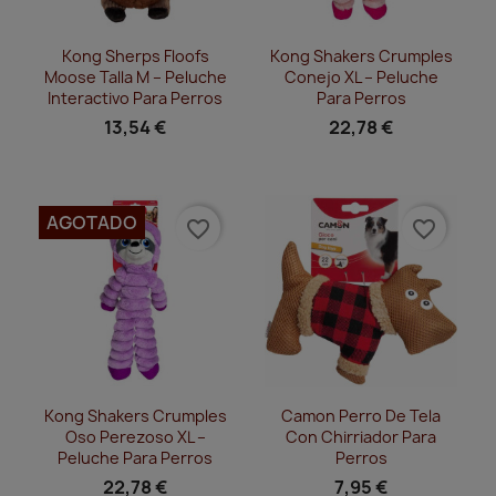
Vista rápida
Vista rápida


Kong Sherps Floofs
Kong Shakers Crumples
Moose Talla M – Peluche
Conejo XL – Peluche
Interactivo Para Perros
Para Perros
13,54 €
22,78 €
AGOTADO
favorite_border
favorite_border
Vista rápida
Vista rápida


Kong Shakers Crumples
Camon Perro De Tela
Oso Perezoso XL –
Con Chirriador Para
Peluche Para Perros
Perros
22,78 €
7,95 €