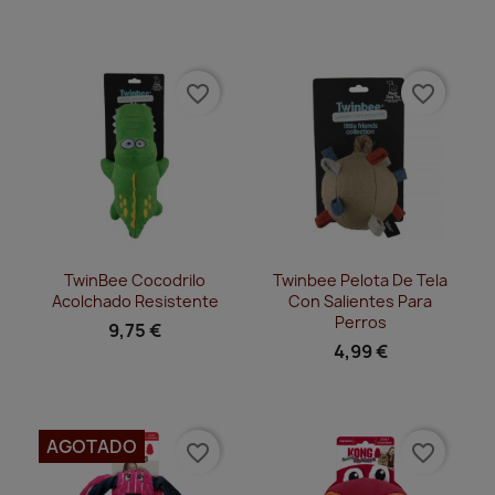
favorite_border
favorite_border
Vista rápida
Vista rápida


TwinBee Cocodrilo
Twinbee Pelota De Tela
Acolchado Resistente
Con Salientes Para
Perros
9,75 €
4,99 €
AGOTADO
favorite_border
favorite_border