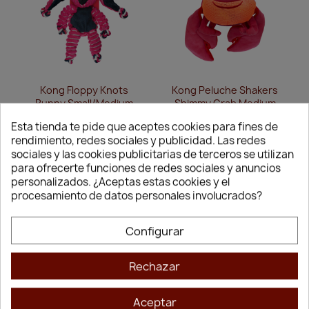
Vista rápida
Vista rápida


Kong Floppy Knots
Kong Peluche Shakers
Bunny Small/Medium
Shimmy Crab Medium
14,36 €
17,18 €
Esta tienda te pide que aceptes cookies para fines de
rendimiento, redes sociales y publicidad. Las redes
sociales y las cookies publicitarias de terceros se utilizan
para ofrecerte funciones de redes sociales y anuncios
1
2
personalizados. ¿Aceptas estas cookies y el
procesamiento de datos personales involucrados?
Peluches para Perros: Suavidad,
Configurar
Resistencia y Compañía
¿Cansado de recoger relleno de peluche por todo el
Rechazar
salón? Muchos propietarios evitan los juguetes blandos
porque temen que duren segundos o que sean
Aceptar
peligrosos. En
CrazyAnimal
hemos seleccionado una