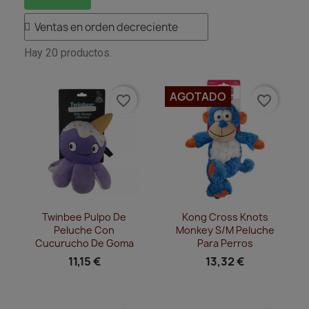
Hay 20 productos.
AGOTADO
favorite_border
favorite_border
Vista rápida
Vista rápida


Twinbee Pulpo De
Kong Cross Knots
Peluche Con
Monkey S/M Peluche
Cucurucho De Goma
Para Perros
11,15 €
13,32 €