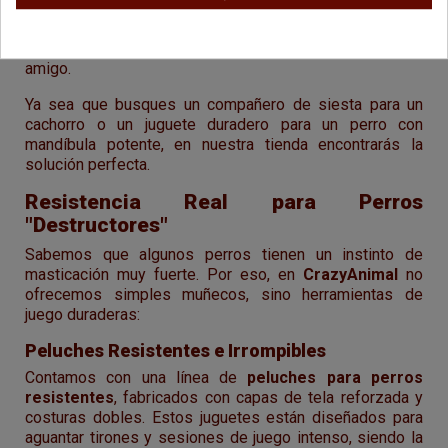
gama de
peluches para perros
que rompe con esos
miedos, combinando materiales reforzados con diseños
pensados para el confort y la estimulación de tu mejor
amigo.
Ya sea que busques un compañero de siesta para un
cachorro o un juguete duradero para un perro con
mandíbula potente, en nuestra tienda encontrarás la
solución perfecta.
Resistencia Real para Perros
"Destructores"
Sabemos que algunos perros tienen un instinto de
masticación muy fuerte. Por eso, en
CrazyAnimal
no
ofrecemos simples muñecos, sino herramientas de
juego duraderas:
Peluches Resistentes e Irrompibles
Contamos con una línea de
peluches para perros
resistentes
, fabricados con capas de tela reforzada y
costuras dobles. Estos juguetes están diseñados para
aguantar tirones y sesiones de juego intenso, siendo la