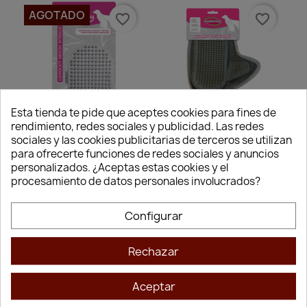
AGOTADO
favorite_border
favorite_border
Esta tienda te pide que aceptes cookies para fines de
rendimiento, redes sociales y publicidad. Las redes
Vista rápida
Vista rápida


Inodorina Cepillo Pelo
Inodorina Manopla De
sociales y las cookies publicitarias de terceros se utilizan
Muerto Y Masaje Para
Goma De Dientes
para ofrecerte funciones de redes sociales y anuncios
Perros Y Gatos
Largos
personalizados. ¿Aceptas estas cookies y el
9,99 €
12,56 €
procesamiento de datos personales involucrados?
Configurar
Rechazar
Inodorina Higiene Rápida y Frescura
Duradera para tu Mascota
Aceptar
En CrazyAnimal, sabemos que mantener a tu mejor