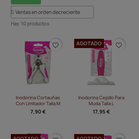
Hay 10 productos.
AGOTADO
favorite_border
favorite_border
Vista rápida
Vista rápida


Inodorina Cortauñas
Inodorina Cepillo Para
Con Limitador Talla M
Muda Talla L
7,90 €
17,95 €
AGOTADO
AGOTADO