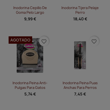
Vista rápida
Vista rápida


Inodorina Cepillo De
Inodorina Tijera Pelaje
Goma Pelo Largo
Perro
9,99 €
18,40 €
AGOTADO
favorite_border
favorite_border
Vista rápida
Vista rápida


Inodorina Peina Anti-
Inodorina Peina Puas
Pulgas Para Gatos
Anchas Para Perros
5,74 €
7,45 €