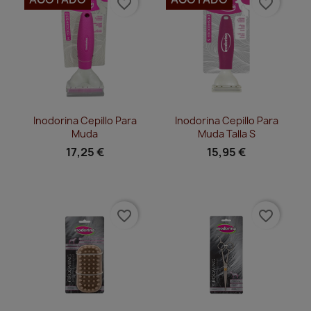
favorite_border
favorite_border
Vista rápida
Vista rápida


Inodorina Cepillo Para
Inodorina Cepillo Para
Muda
Muda Talla S
17,25 €
15,95 €
favorite_border
favorite_border