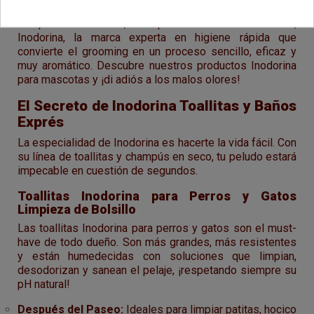
amigo limpio no siempre da tiempo para un baño
completo. Por eso, te presentamos la solución,
Inodorina, la marca experta en higiene rápida que
convierte el grooming en un proceso sencillo, eficaz y
muy aromático. Descubre nuestros productos Inodorina
para mascotas y ¡di adiós a los malos olores!
El Secreto de Inodorina Toallitas y Baños
Exprés
La especialidad de Inodorina es hacerte la vida fácil. Con
su línea de toallitas y champús en seco, tu peludo estará
impecable en cuestión de segundos.
Toallitas Inodorina para Perros y Gatos
Limpieza de Bolsillo
Las toallitas Inodorina para perros y gatos son el must-
have de todo dueño. Son más grandes, más resistentes
y están humedecidas con soluciones que limpian,
desodorizan y sanean el pelaje, ¡respetando siempre su
pH natural!
Después del Paseo:
Ideales para limpiar patitas, hocico