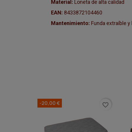
Material:
Loneta de alta calidad
EAN:
8433872104460
Mantenimiento:
Funda extraíble y 
-20,00 €
favorite_border