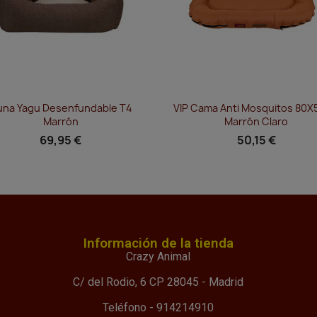
Vista rápida
Vista rápida


na Yagu Desenfundable T4
VIP Cama Anti Mosquitos 80
Marrón
Marrón Claro
69,95 €
50,15 €
Información de la tienda
Crazy Animal
C/ del Rodio, 6 CP 28045 - Madrid
Teléfono - 914214910