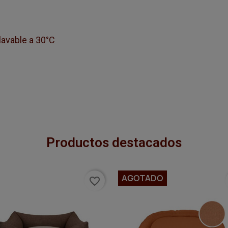
lavable a 30°C
Productos destacados
AGOTADO
favorite_border