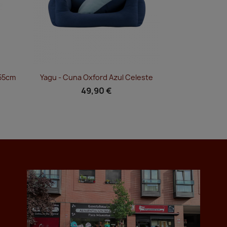
Vista rápida

X55cm
Yagu - Cuna Oxford Azul Celeste
49,90 €