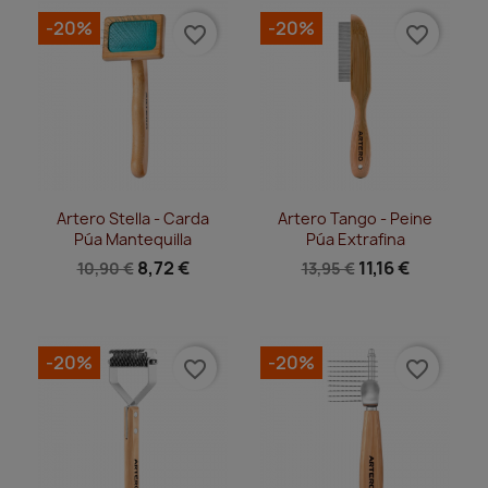
-20%
-20%
favorite_border
favorite_border
Vista rápida
Vista rápida


Artero Stella - Carda
Artero Tango - Peine
Púa Mantequilla
Púa Extrafina
8,72 €
11,16 €
10,90 €
13,95 €
-20%
-20%
favorite_border
favorite_border