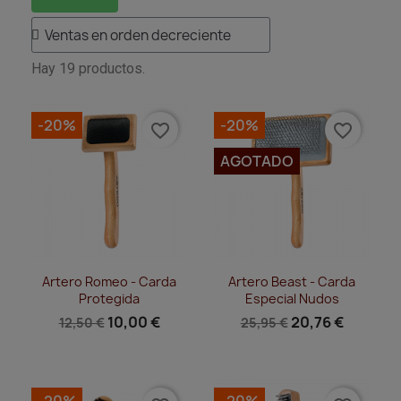
Hay 19 productos.
-20%
-20%
favorite_border
favorite_border
AGOTADO
Vista rápida
Vista rápida


Artero Romeo - Carda
Artero Beast - Carda
Protegida
Especial Nudos
10,00 €
20,76 €
12,50 €
25,95 €
-20%
-20%