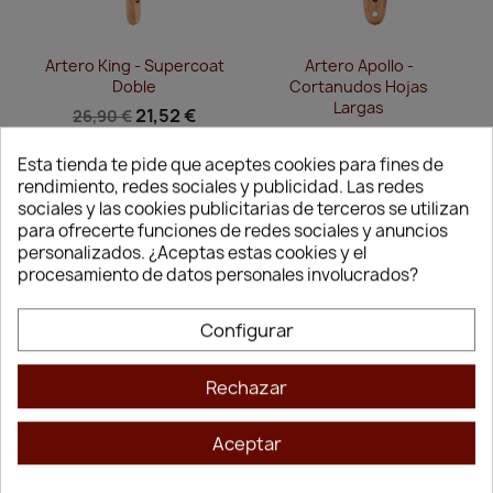
Vista rápida
Vista rápida


Artero King - Supercoat
Artero Apollo -
Doble
Cortanudos Hojas
Largas
21,52 €
26,90 €
15,36 €
19,20 €
Esta tienda te pide que aceptes cookies para fines de
rendimiento, redes sociales y publicidad. Las redes
sociales y las cookies publicitarias de terceros se utilizan
1
2
para ofrecerte funciones de redes sociales y anuncios
personalizados. ¿Aceptas estas cookies y el
procesamiento de datos personales involucrados?
Artero: cosmética y peluquería
profesional para perros y gatos
Configurar
Artero es sinónimo de
peluquería profesional para
mascotas
. Con más de 100 años de experiencia, esta
Rechazar
marca española es referencia mundial en
cosmética
canina y felina
, herramientas de grooming y cuidado del
Aceptar
pelaje.
En
CrazyAnimal
te acercamos
productos Artero