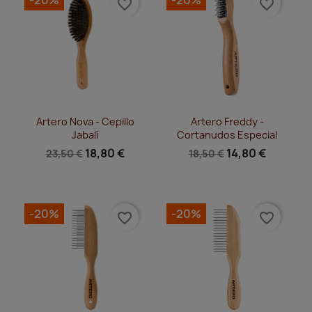
favorite_border
favorite_border
Vista rápida
Vista rápida


Artero Nova - Cepillo
Artero Freddy -
Jabalí
Cortanudos Especial
18,80 €
14,80 €
23,50 €
18,50 €
-20%
-20%
favorite_border
favorite_border