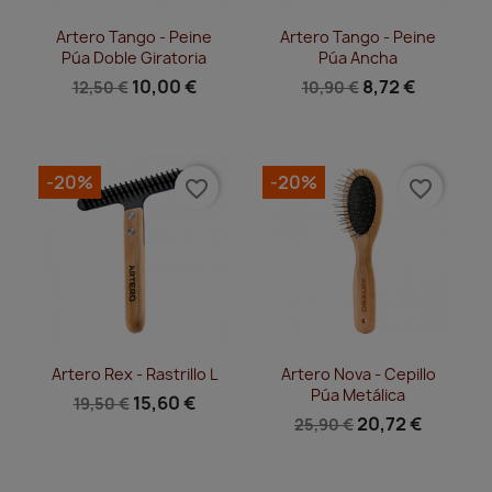
Vista rápida
Vista rápida


Artero Tango - Peine
Artero Tango - Peine
Púa Doble Giratoria
Púa Ancha
10,00 €
8,72 €
12,50 €
10,90 €
-20%
-20%
favorite_border
favorite_border
Vista rápida
Vista rápida


Artero Rex - Rastrillo L
Artero Nova - Cepillo
Púa Metálica
15,60 €
19,50 €
20,72 €
25,90 €