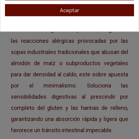
jugosidad a su alimentación habitual.
Aceptar
Fórmula Sin Cereales ni Espesantes Químicos
Para evitar las digestiones pesadas, los gases o
las reacciones alérgicas provocadas por las
sopas industriales tradicionales que abusan del
almidón de maíz o subproductos vegetales
para dar densidad al caldo, este sobre apuesta
por el minimalismo. Soluciona las
sensibilidades digestivas al prescindir por
completo del gluten y las harinas de relleno,
garantizando una absorción rápida y ligera que
favorece un tránsito intestinal impecable.