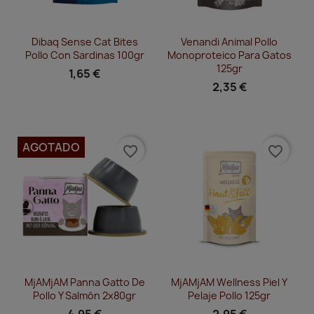
Vista rápida
Vista rápida


Dibaq Sense Cat Bites
Venandi Animal Pollo
Pollo Con Sardinas 100gr
Monoproteico Para Gatos
125gr
1,65 €
2,35 €
AGOTADO
favorite_border
favorite_border
Vista rápida
Vista rápida


MjAMjAM Panna Gatto De
MjAMjAM Wellness Piel Y
Pollo Y Salmón 2x80gr
Pelaje Pollo 125gr
4,95 €
2,95 €