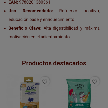
EAN:
9780201380361
Uso Recomendado:
Refuerzo positivo,
educación base y enriquecimiento
Beneficio Clave:
Alta digestibilidad y máxima
motivación en el adiestramiento
Productos destacados
favorite_border
favorite_border