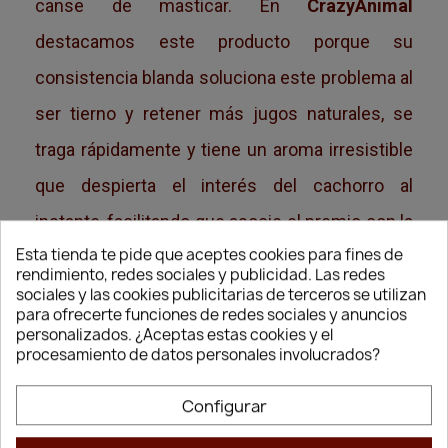
canse de masticar. En
CrazyAnimal
destacamos este producto porque su
consistencia blanda soluciona este problema al
ser tierno y retener más jugos naturales, se
traga rápidamente y tiene un aroma irresistible
que despierta el interés del cachorro al
instante, facilitando que asocie el premio con la
Esta tienda te pide que aceptes cookies para fines de
buena conducta de inmediato.
rendimiento, redes sociales y publicidad. Las redes
sociales y las cookies publicitarias de terceros se utilizan
Nutrición Delicada para Principiantes:
para ofrecerte funciones de redes sociales y anuncios
Cuidado de su Sistema Digestivo
personalizados. ¿Aceptas estas cookies y el
procesamiento de datos personales involucrados?
La tripa de los cachorros es sumamente
sensible y cualquier ingrediente pesado puede
Configurar
provocarles gases o malas digestiones. La