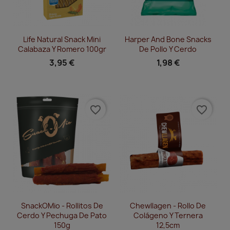
Vista rápida
Vista rápida


Life Natural Snack Mini
Harper And Bone Snacks
Calabaza Y Romero 100gr
De Pollo Y Cerdo
3,95 €
1,98 €
favorite_border
favorite_border
Vista rápida
Vista rápida


SnackOMio - Rollitos De
Chewllagen - Rollo De
Cerdo Y Pechuga De Pato
Colágeno Y Ternera
150g
12,5cm