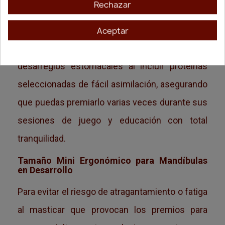
Rechazar
respuesta experta de
Quibropets
es la fórmula
equilibrada para perros cachorros. Esta
Aceptar
solución técnica soluciona el riesgo de
desarreglos estomacales al incluir proteínas
seleccionadas de fácil asimilación, asegurando
que puedas premiarlo varias veces durante sus
sesiones de juego y educación con total
tranquilidad.
Tamaño Mini Ergonómico para Mandíbulas
en Desarrollo
Para evitar el riesgo de atragantamiento o fatiga
al masticar que provocan los premios para