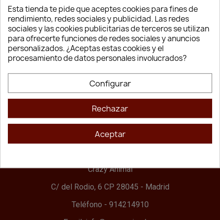
Dom.
Esta tienda te pide que aceptes cookies para fines de
rendimiento, redes sociales y publicidad. Las redes
sociales y las cookies publicitarias de terceros se utilizan
para ofrecerte funciones de redes sociales y anuncios
Nuestra Empresa
personalizados. ¿Aceptas estas cookies y el
Envío
procesamiento de datos personales involucrados?
Aviso Legal
Terminos y condiciones
Configurar
Contacte con nosotros
Rechazar
Políticas de cookies
Nuestas Marcas
Aceptar
Sobre nosotros
Información de la tienda
Crazy Animal
C/ del Rodio, 6 CP 28045 - Madrid
Teléfono - 914214910