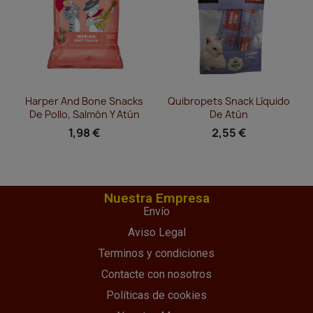
Vista rápida
Vista rápida


Harper And Bone Snacks
Quibropets Snack Líquido
De Pollo, Salmón Y Atún
De Atún
1,98 €
2,55 €
Nuestra Empresa
Envío
Aviso Legal
Terminos y condiciones
Contacte con nosotros
Políticas de cookies