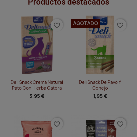
Productos destacados
AGOTADO
favorite_border
favorite_border
Vista rápida
Vista rápida


Deli Snack Crema Natural
Deli Snack De Pavo Y
Pato Con Hierba Gatera
Conejo
3,95 €
1,95 €
favorite_border
favorite_border