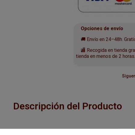
Opciones de envío
🚚 Envío en 24–48h. Gratis 
🏬 Recogida en tienda grat
tienda en menos de 2 horas
Síguen
Descripción del Producto
retenimiento y cuidado en un solo lugar para t