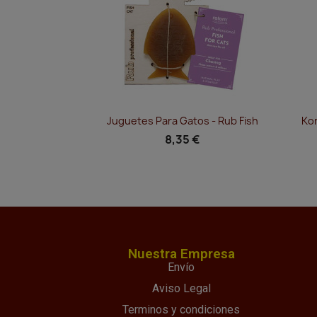
Vista rápida

Juguetes Para Gatos - Rub Fish
Ko
8,35 €
Nuestra Empresa
Envío
Aviso Legal
Terminos y condiciones