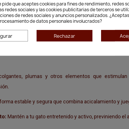
e pide que aceptes cookies para fines de rendimiento, redes so
ar? La Plataforma Groom & Play es la solución ideal. Dis
as redes sociales y las cookies publicitarias de terceros se util
nciones de redes sociales y anuncios personalizados. ¿Aceptas
aforma ofrece un espacio donde tu gato puede acicalar
 procesamiento de datos personales involucrados?
igurar
Rechazar
Ace
los y superficies texturizadas que ayudan a tu gato a el
lgantes, plumas y otros elementos que estimulan e
ión.
forma estable y segura que combina acicalamiento y jue
to:
Mantén a tu gato entretenido y activo, previniendo el a