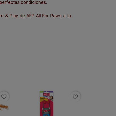
 perfectas condiciones.
m & Play de AFP All For Paws a tu
favorite_border
favorite_border