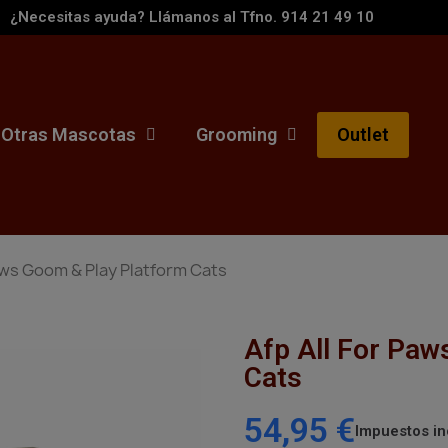
¿Necesitas ayuda? Llámanos al Tfno. 914 21 49 10
Otras Mascotas
Grooming
Outlet
aws Goom & Play Platform Cats
Afp All For Paw
Cats
54,95 €
Impuestos in