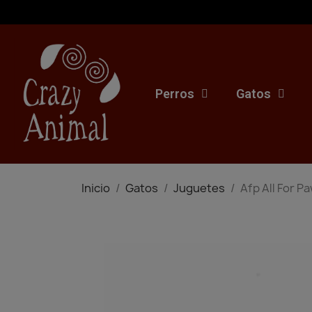
Perros
Gatos
Inicio
Gatos
Juguetes
Afp All For P