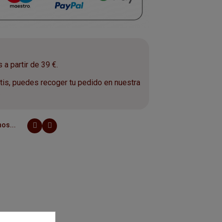
a partir de 39 €.
is, puedes recoger tu pedido en nuestra
.
os...
u gato