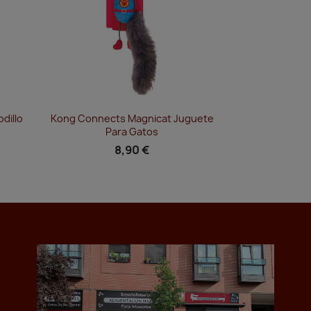
Vista rápida

dillo
Kong Connects Magnicat Juguete
Para Gatos
8,90 €