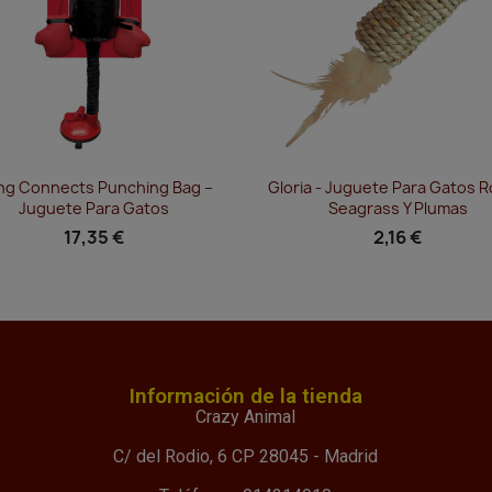
Vista rápida
Vista rápida


ng Connects Punching Bag –
Gloria - Juguete Para Gatos Ro
Juguete Para Gatos
Seagrass Y Plumas
17,35 €
2,16 €
Información de la tienda
Crazy Animal
C/ del Rodio, 6 CP 28045 - Madrid