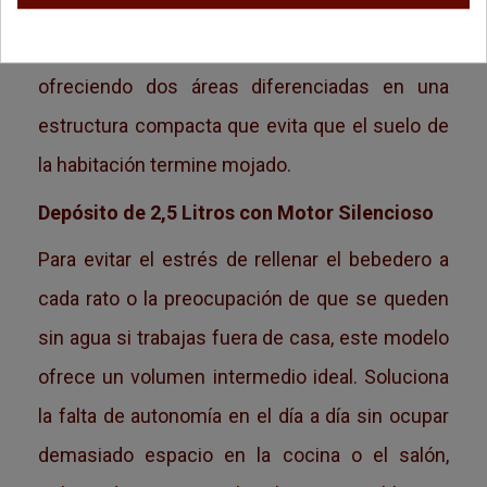
2,5L. Esta solución técnica soluciona las
preferencias individuales de tus mascotas,
ofreciendo dos áreas diferenciadas en una
estructura compacta que evita que el suelo de
la habitación termine mojado.
Depósito de 2,5 Litros con Motor Silencioso
Para evitar el estrés de rellenar el bebedero a
cada rato o la preocupación de que se queden
sin agua si trabajas fuera de casa, este modelo
ofrece un volumen intermedio ideal. Soluciona
la falta de autonomía en el día a día sin ocupar
demasiado espacio en la cocina o el salón,