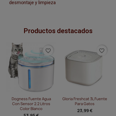
desmontaje y limpieza
Productos destacados
favorite_border
favorite_border
Vista rápida
Vista rápida


Dogness Fuente Agua
Gloria Freshcat 3L Fuente
Con Sensor 2.2 Litros
Para Gatos
Color Blanco
23,99 €
53,95 €