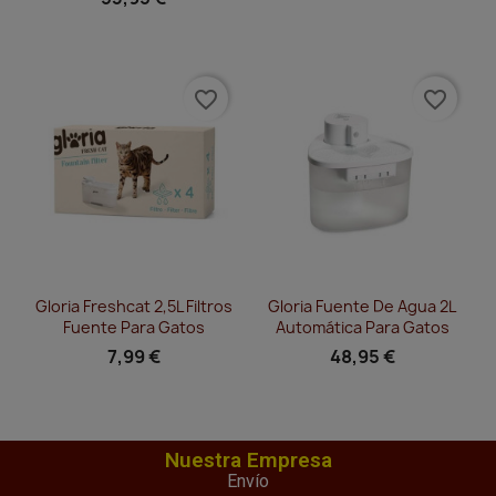
favorite_border
favorite_border
Vista rápida
Vista rápida


Gloria Freshcat 2,5L Filtros
Gloria Fuente De Agua 2L
Fuente Para Gatos
Automática Para Gatos
7,99 €
48,95 €
Nuestra Empresa
Envío