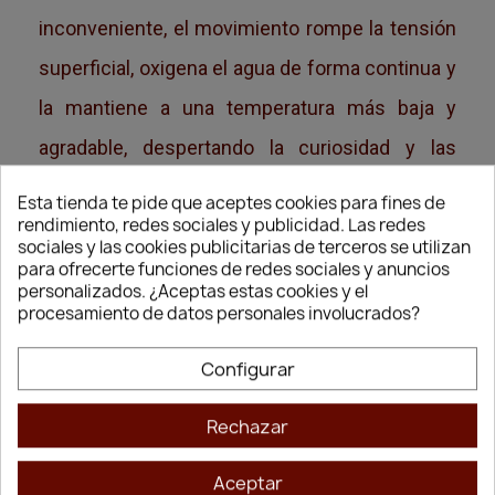
inconveniente, el movimiento rompe la tensión
superficial, oxigena el agua de forma continua y
la mantiene a una temperatura más baja y
agradable, despertando la curiosidad y las
ganas de beber de tu mascota.
Esta tienda te pide que aceptes cookies para fines de
rendimiento, redes sociales y publicidad. Las redes
Doble Nivel de Consumo y Diseño
sociales y las cookies publicitarias de terceros se utilizan
Antisalpicaduras
para ofrecerte funciones de redes sociales y anuncios
personalizados. ¿Aceptas estas cookies y el
No todos los animales beben de la misma
procesamiento de datos personales involucrados?
manera; algunos prefieren lamer directamente
Configurar
el chorro que cae y otros disfrutan bebiendo de
la zona del lago superior. La respuesta experta
Rechazar
de
Gloria
es la ergonomía de la Freshcat de
Aceptar