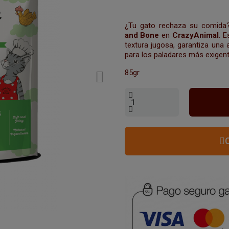
¿Tu gato rechaza su comida?
and Bone
en
CrazyAnimal
. E
textura jugosa, garantiza una
para los paladares más exigent
85gr