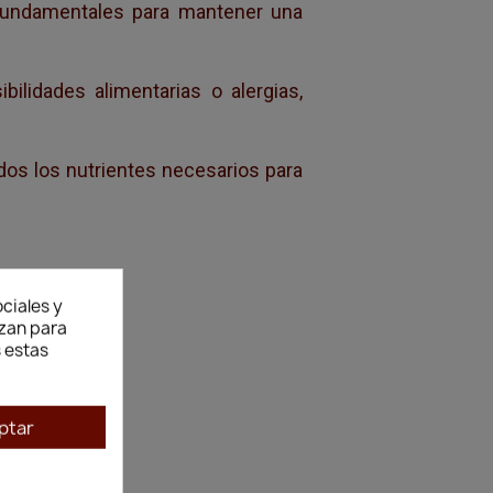
fundamentales para mantener una
ilidades alimentarias o alergias,
os los nutrientes necesarios para
ciales y
izan para
 estas
ptar