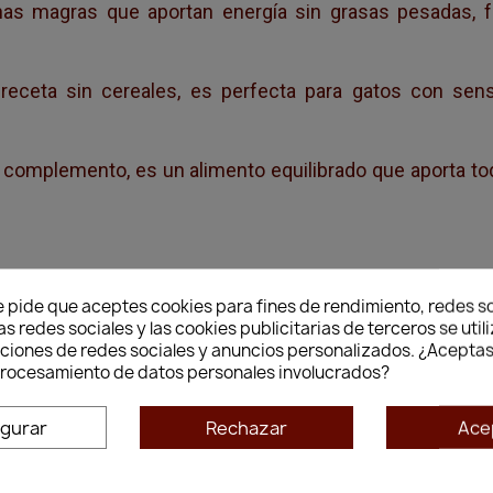
nas magras que aportan energía sin grasas pesadas, 
eceta sin cereales, es perfecta para gatos con sensib
complemento, es un alimento equilibrado que aporta tod
e pide que aceptes cookies para fines de rendimiento, redes so
as redes sociales y las cookies publicitarias de terceros se util
ugosas)
nciones de redes sociales y anuncios personalizados. ¿Aceptas
 procesamiento de datos personales involucrados?
natural para gatos
igurar
Rechazar
Ace