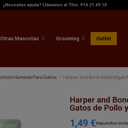
¿Necesitas ayuda? Llámanos al Tfno. 914 21 49 10
Otras Mascotas
Grooming
Outlet
omida Húmeda Para Gatos
Harper and Bone Albóndigas P
Harper and Bon
Gatos de Pollo 
1,49 €
Impuestos incl