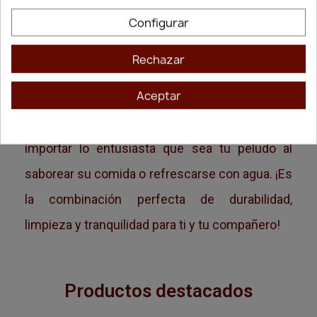
fabricado con el acero inoxidable de la más alta
Configurar
calidad, lo que significa que es súper higiénico,
Rechazar
fácil de limpiar y prácticamente indestructible.
Aceptar
Pero la magia está en su base antideslizante,
que lo mantiene firmemente en su sitio, sin
importar lo entusiasta que sea tu peludo al
saborear su comida o refrescarse con agua. ¡Es
la combinación perfecta de durabilidad,
limpieza y tranquilidad para ti y tu compañero!
Productos destacados