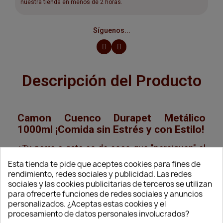
nuestra tienda en menos de 2 horas.
Síguenos...
Descripción del Producto
Camon Cuenco Durapet Metálico
1000ml ¡Comida sin Estrés y con Estilo!
¿Tu perro o gato es de esos que "persiguen" el
Esta tienda te pide que aceptes cookies para fines de
cuenco por toda la cocina a la hora de comer?
rendimiento, redes sociales y publicidad. Las redes
sociales y las cookies publicitarias de terceros se utilizan
¡Es hora de ponerle fin a ese juego con el
para ofrecerte funciones de redes sociales y anuncios
Camon Cuenco Durapet Metálico de 1000ml!
personalizados. ¿Aceptas estas cookies y el
procesamiento de datos personales involucrados?
Este no es un cuenco cualquiera: está