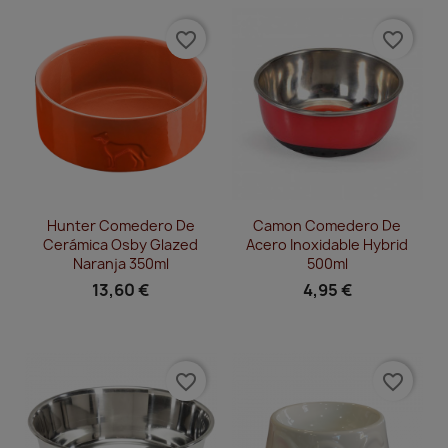
favorite_border
favorite_border
Vista rápida
Vista rápida


Hunter Comedero De
Camon Comedero De
Cerámica Osby Glazed
Acero Inoxidable Hybrid
Naranja 350ml
500ml
13,60 €
4,95 €
favorite_border
favorite_border