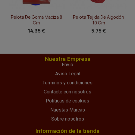
Vista rápida
Vista rápida


Pelota De Goma Maciza 8
Pelota Tejida De Algodón
Cm
10 Cm
14,35 €
5,75 €
Nuestra Empresa
Envío
Aviso Legal
Terminos y condiciones
Contacte con nosotros
Políticas de cookies
Nuestas Marcas
Sobre nosotros
Información de la tienda