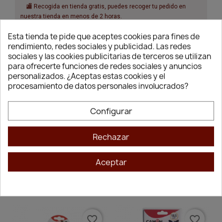
🏬 Recogida en tienda gratis, puedes recoger tu pedido en
nuestra tienda en menos de 2 horas.
Esta tienda te pide que aceptes cookies para fines de
Síguenos...
rendimiento, redes sociales y publicidad. Las redes
sociales y las cookies publicitarias de terceros se utilizan
para ofrecerte funciones de redes sociales y anuncios
personalizados. ¿Aceptas estas cookies y el
procesamiento de datos personales involucrados?
Descripción del Producto
Configurar
Camon - 6,5 cm
Rechazar
Aceptar
Productos destacados
favorite_border
favorite_border