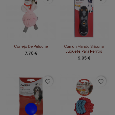
Vista rápida
Vista rápida


Conejo De Peluche
Camon Mando Silicona
Juguete Para Perros
7,70 €
9,95 €
favorite_border
favorite_border