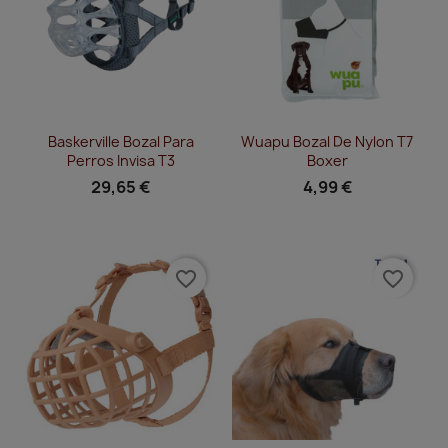
Vista rápida
Vista rápida


Baskerville Bozal Para
Wuapu Bozal De Nylon T7
Perros Invisa T3
Boxer
29,65 €
4,99 €
favorite_border
favorite_border