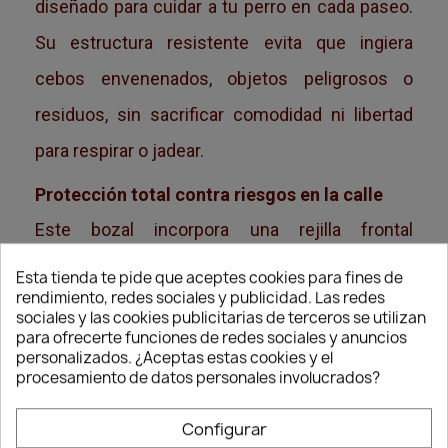
diseñado para cuidar a tu perro en cada paseo.
Su estructura resistente evita que ingiera
cebos envenenados, objetos peligrosos o
residuos, sin sacrificar comodidad ni libertad
para respirar o jadear.
Protección total contra riesgos en la calle
Este bozal incorpora una rejilla frontal
protectora que bloquea el acceso a alimentos u
Esta tienda te pide que aceptes cookies para fines de
rendimiento, redes sociales y publicidad. Las redes
objetos del suelo, siendo ideal para zonas
sociales y las cookies publicitarias de terceros se utilizan
para ofrecerte funciones de redes sociales y anuncios
urbanas o parques donde puede haber residuos
personalizados. ¿Aceptas estas cookies y el
tóxicos. Es especialmente útil en épocas
procesamiento de datos personales involucrados?
donde circulan cebos envenenados.
Configurar