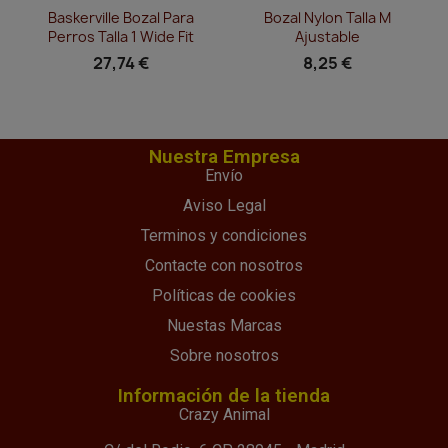
Vista rápida
Vista rápida


Baskerville Bozal Para
Bozal Nylon Talla M
Perros Talla 1 Wide Fit
Ajustable
27,74 €
8,25 €
Nuestra Empresa
Envío
Aviso Legal
Terminos y condiciones
Contacte con nosotros
Políticas de cookies
Nuestas Marcas
Sobre nosotros
Información de la tienda
Crazy Animal