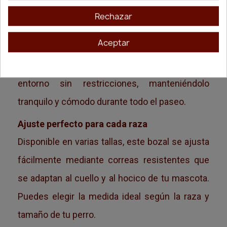
Diseño cómodo y funcional
Rechazar
Gracias a su forma ergonómica, el Camon se
adapta al hocico sin causar molestias.
Aceptar
Permite que el perro jadee, beba agua y huela el
entorno sin restricciones, manteniéndolo
tranquilo y cómodo durante todo el paseo.
Ajuste perfecto para cada raza
Disponible en varias tallas, este bozal se ajusta
fácilmente mediante correas resistentes que
se adaptan al cuello y al hocico de tu mascota.
Puedes elegir la medida ideal según la raza y
tamaño de tu perro.