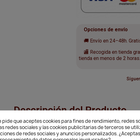
Opciones de envío
🚚 Envío en 24–48h. Gratis 
🏬 Recogida en tienda grat
tienda en menos de 2 horas
Síguen
Descripción del Producto
e pide que aceptes cookies para fines de rendimiento, redes so
as redes sociales y las cookies publicitarias de terceros se util
nciones de redes sociales y anuncios personalizados. ¿Aceptas
ect Marrón 45-51 cm
 procesamiento de datos personales involucrados?