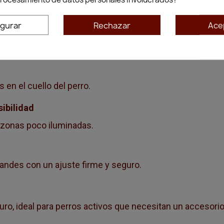
 Marrón combina comodidad, durabilidad y visibilidad
igurar
Rechazar
Ace
es que aumentan la seguridad en paseos nocturnos o con
 en el cuello del perro.
sibilidad
 zonas poco iluminadas.
ndes con un ajuste firme y seguro.
ro, ideal para perros activos que necesitan un accesorio d