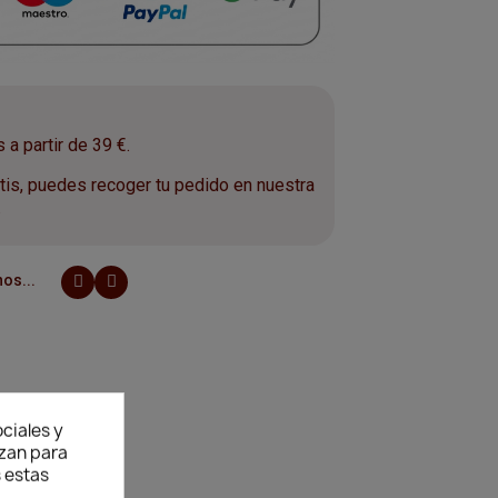
a partir de 39 €.
is, puedes recoger tu pedido en nuestra
.
os...
ciales y
izan para
 estas