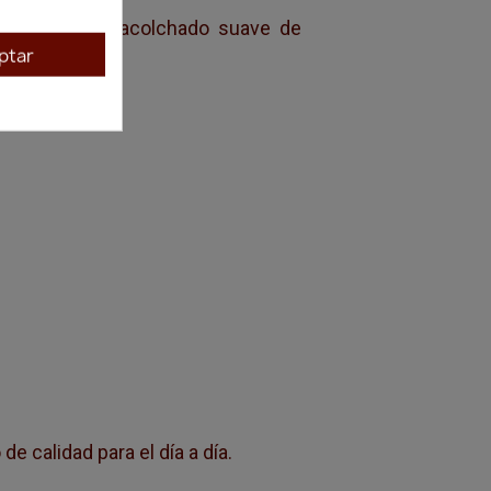
, gracias a su acolchado suave de
ptar
 poca luz.
e calidad para el día a día.