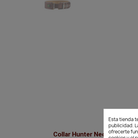
Esta tienda t
publicidad. L
ofrecerte fu
Collar Hunter Neopren Refl
cookies y el