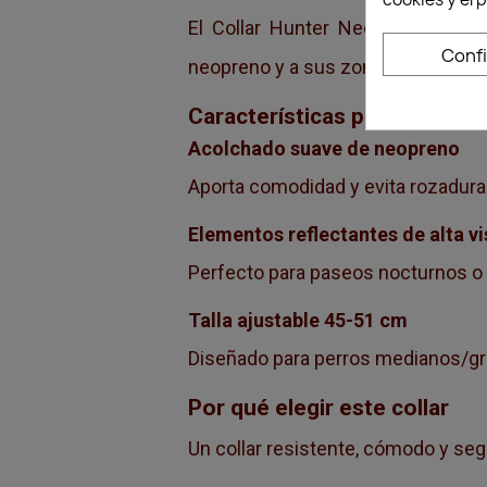
El Collar Hunter Neopren Reflect
Conf
neopreno y a sus zonas reflectant
Características principales
Acolchado suave de neopreno
Aporta comodidad y evita rozaduras
Elementos reflectantes de alta vi
Perfecto para paseos nocturnos o
Talla ajustable 45-51 cm
Diseñado para perros medianos/gra
Por qué elegir este collar
Un collar resistente, cómodo y segu