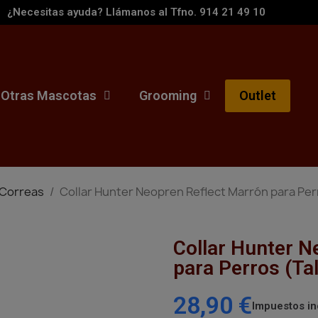
¿Necesitas ayuda? Llámanos al Tfno. 914 21 49 10
Otras Mascotas
Grooming
Outlet
 Correas
Collar Hunter Neopren Reflect Marrón para Perr
Collar Hunter N
para Perros (Ta
28,90 €
Impuestos in