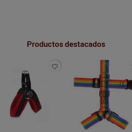
Productos destacados
favorite_border
f