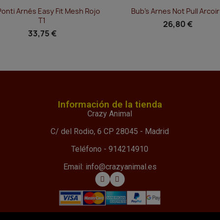
Vista rápida
Vista rápida


Ponti Arnés Easy Fit Mesh Rojo
Bub's Arnes Not Pull Arcoir
T1
26,80 €
33,75 €
Información de la tienda
Crazy Animal
C/ del Rodio, 6 CP 28045 - Madrid
Teléfono - 914214910
Email: info@crazyanimal.es